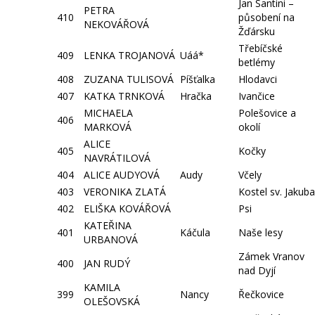
Jan Santini –
PETRA
410
působení na
NEKOVÁŘOVÁ
Žďársku
Třebíčské
409
LENKA TROJANOVÁ
Uáá*
betlémy
408
ZUZANA TULISOVÁ
Píšťalka
Hlodavci
407
KATKA TRNKOVÁ
Hračka
Ivančice
MICHAELA
Polešovice a
406
MARKOVÁ
okolí
ALICE
405
Kočky
NAVRÁTILOVÁ
404
ALICE AUDYOVÁ
Audy
Včely
403
VERONIKA ZLATÁ
Kostel sv. Jakuba
402
ELIŠKA KOVÁŘOVÁ
Psi
KATEŘINA
401
Káčula
Naše lesy
URBANOVÁ
Zámek Vranov
400
JAN RUDÝ
nad Dyjí
KAMILA
399
Nancy
Řečkovice
OLEŠOVSKÁ