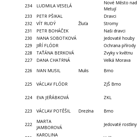
Nové Město nad
234
LUDMILA VESELÁ
Metují
233
PETR PŠIKAL
Dravci
232
VÍT RUDÝ
Žluťa
Stromy
231
PETR BOHÁČEK
Naši dravci
230
IVANA SOBOTKOVÁ
Jedovaté houby
229
JIŘÍ FLÓDR
Ochrana přírody
228
TAŤÁNA BERKOVÁ
Zvyky v květnu
227
DANA CHATRNÁ
Velká Morava
226
IVAN MUSIL
Mulis
Brno
225
VÁCLAV FLÓDR
ZJŠ Brno
224
EVA JEŘÁBKOVÁ
ZKL
223
VÁCLAV POTĚŠIL
Drezína
Brno
MARTA
222
Jedovaté rostliny
JAMBOROVÁ
KAROLINA