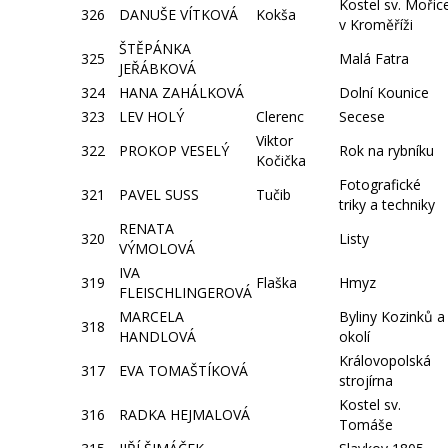
Kostel sv. Mořic
326
DANUŠE VÍTKOVÁ
Kokša
v Kroměříži
ŠTĚPÁNKA
325
Malá Fatra
JEŘÁBKOVÁ
324
HANA ZAHÁLKOVÁ
Dolní Kounice
323
LEV HOLÝ
Clerenc
Secese
Viktor
322
PROKOP VESELÝ
Rok na rybníku
Kočička
Fotografické
321
PAVEL SUSS
Tučib
triky a techniky
RENATA
320
Listy
VÝMOLOVÁ
IVA
319
Flaška
Hmyz
FLEISCHLINGEROVÁ
MARCELA
Byliny Kozinků a
318
HANDLOVÁ
okolí
Královopolská
317
EVA TOMAŠTÍKOVÁ
strojírna
Kostel sv.
316
RADKA HEJMALOVÁ
Tomáše