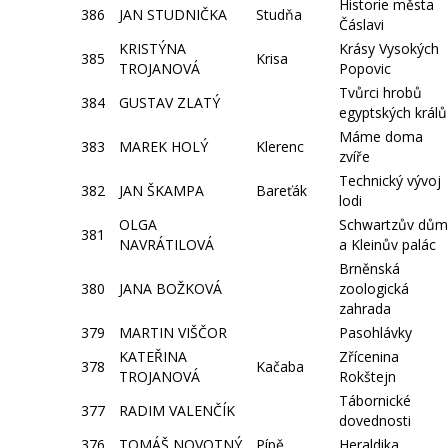
Historie města
386
JAN STUDNIČKA
Studňa
Čáslavi
KRISTÝNA
Krásy Vysokých
385
Krisa
TROJANOVÁ
Popovic
Tvůrci hrobů
384
GUSTAV ZLATÝ
egyptských králů
Máme doma
383
MAREK HOLÝ
Klerenc
zvíře
Technický vývoj
382
JAN ŠKAMPA
Bareťák
lodi
OLGA
Schwartzův dům
381
NAVRÁTILOVÁ
a Kleinův palác
Brněnská
380
JANA BOŽKOVÁ
zoologická
zahrada
379
MARTIN VIŠČOR
Pasohlávky
KATEŘINA
Zřícenina
378
Kačaba
TROJANOVÁ
Rokštejn
Tábornické
377
RADIM VALENČÍK
dovednosti
376
TOMÁŠ NOVOTNÝ
Pípě
Heraldika