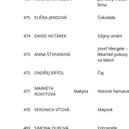
Brna
475
ELIŠKA JANDOVÁ
Čokoláda
474
DAVID HOTÁREK
Dějiny umění
Josef Mengele –
473
ANNA ŠTEFANOVÁ
lékařské pokusy
na lidech
472
ONDŘEJ BRÝDL
Čaj
MARKÉTA
471
Makyša
Historie farmaci
ROKYTOVÁ
470
VERONICA VÍTOVÁ
Mayové
469
SIMONA DUBOVÁ
Fotografie