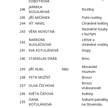
SOBOTKOVÁ
JARMILA
246
Rostliny
KOSOUROVÁ
245
JIŘÍ MIČÁNEK
Polní rostliny
244
VÍT HAVEL
Chráněné květin
Neznámé houby
243
VĚRA NOVOTNÁ
v kuchyni
BARBORA
Léčivé a
242
KUDLÁČKOVÁ
chráněné rostlin
241
EVA KOTULÁNOVÁ
Stopy
240
STANISLAV DRÁB
Brno
Moravské
239
JIŘÍ HUBL
Kibic
muzeum
238
PETR MOŽNÝ
Brouci
Brouci
237
OLGA ČECHOVÁ
vrubounovití
236
KVĚTA ČÁPOVÁ
Květiny
DANA
Kulturní památky
235
KOTULÁNOVÁ
na Slovensku