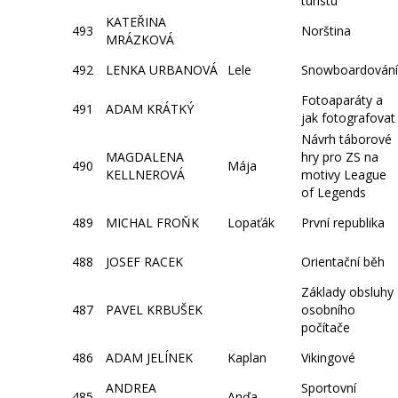
turistu
KATEŘINA
493
Norština
MRÁZKOVÁ
492
LENKA URBANOVÁ
Lele
Snowboardování
Fotoaparáty a
491
ADAM KRÁTKÝ
jak fotografovat
Návrh táborové
MAGDALENA
hry pro ZS na
490
Mája
KELLNEROVÁ
motivy League
of Legends
489
MICHAL FROŇK
Lopaťák
První republika
488
JOSEF RACEK
Orientační běh
Základy obsluhy
487
PAVEL KRBUŠEK
osobního
počítače
486
ADAM JELÍNEK
Kaplan
Vikingové
ANDREA
Sportovní
485
Anďa