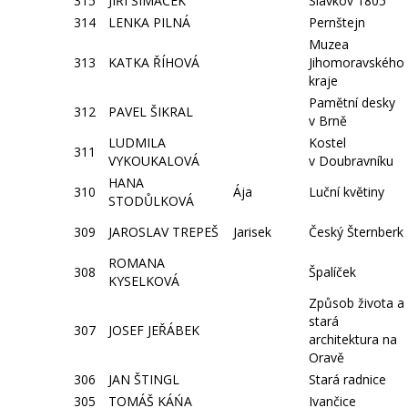
315
JIŘÍ ŠIMÁČEK
Slavkov 1805
314
LENKA PILNÁ
Pernštejn
Muzea
313
KATKA ŘÍHOVÁ
Jihomoravského
kraje
Pamětní desky
312
PAVEL ŠIKRAL
v Brně
LUDMILA
Kostel
311
VYKOUKALOVÁ
v Doubravníku
HANA
310
Ája
Luční květiny
STODŮLKOVÁ
309
JAROSLAV TREPEŠ
Jarisek
Český Šternberk
ROMANA
308
Špalíček
KYSELKOVÁ
Způsob života a
stará
307
JOSEF JEŘÁBEK
architektura na
Oravě
306
JAN ŠTINGL
Stará radnice
305
TOMÁŠ KÁŃA
Ivančice