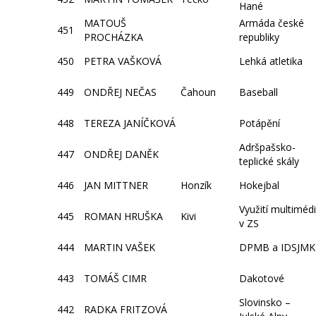
Hané
MATOUŠ
Armáda české
451
PROCHÁZKA
republiky
450
PETRA VAŠKOVÁ
Lehká atletika
449
ONDŘEJ NEČAS
Čahoun
Baseball
448
TEREZA JANÍČKOVÁ
Potápění
Adršpašsko-
447
ONDŘEJ DANĚK
teplické skály
446
JAN MITTNER
Honzík
Hokejbal
Využití multimédi
445
ROMAN HRUŠKA
Kivi
v ZS
444
MARTIN VAŠEK
DPMB a IDSJMK
443
TOMÁŠ CIMR
Dakotové
Slovinsko –
442
RADKA FRITZOVÁ