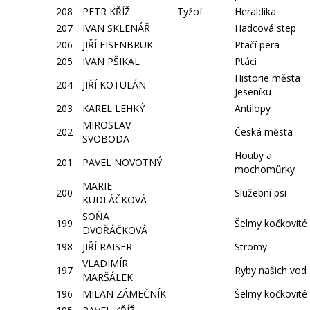
208
PETR KŘÍŽ
Tyžof
Heraldika
207
IVAN SKLENÁŘ
Hadcová step
206
JIŘÍ EISENBRUK
Ptačí pera
205
IVAN PŠIKAL
Ptáci
Historie města
204
JIŘÍ KOTULÁN
Jeseníku
203
KAREL LEHKÝ
Antilopy
MIROSLAV
202
Česká města
SVOBODA
Houby a
201
PAVEL NOVOTNÝ
mochomůrky
MARIE
200
Služební psi
KUDLÁČKOVÁ
SOŇA
199
Šelmy kočkovité
DVOŘÁČKOVÁ
198
JIŘÍ RAISER
Stromy
VLADIMÍR
197
Ryby našich vod
MARŠÁLEK
196
MILAN ZÁMEČNÍK
Šelmy kočkovité