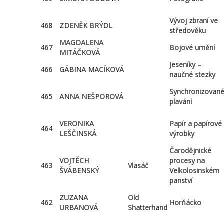
Vývoj zbraní ve
468
ZDENĚK BRÝDL
středověku
MAGDALENA
467
Bojové umění
MITÁČKOVÁ
Jeseníky –
466
GÁBINA MACÍKOVÁ
naučné stezky
Synchronizovan
465
ANNA NEŠPOROVÁ
plavání
VERONIKA
Papír a papírové
464
LEŠČINSKÁ
výrobky
Čarodějnické
VOJTĚCH
procesy na
463
Vlasáč
ŠVÁBENSKÝ
Velkolosinském
panství
ZUZANA
Old
462
Horňácko
URBANOVÁ
Shatterhand