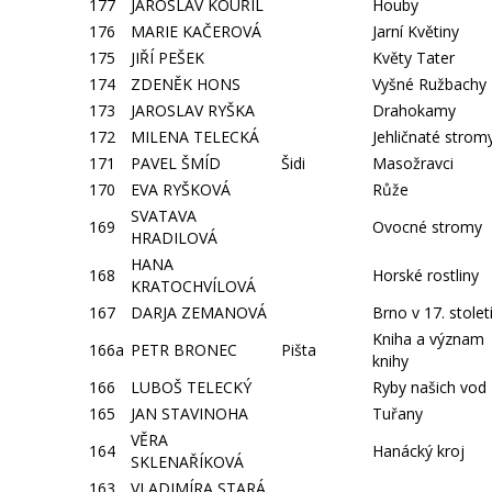
177
JAROSLAV KOUŘIL
Houby
176
MARIE KAČEROVÁ
Jarní Květiny
175
JIŘÍ PEŠEK
Květy Tater
174
ZDENĚK HONS
Vyšné Ružbachy
173
JAROSLAV RYŠKA
Drahokamy
172
MILENA TELECKÁ
Jehličnaté strom
171
PAVEL ŠMÍD
Šidi
Masožravci
170
EVA RYŠKOVÁ
Růže
SVATAVA
169
Ovocné stromy
HRADILOVÁ
HANA
168
Horské rostliny
KRATOCHVÍLOVÁ
167
DARJA ZEMANOVÁ
Brno v 17. stolet
Kniha a význam
166a
PETR BRONEC
Pišta
knihy
166
LUBOŠ TELECKÝ
Ryby našich vod
165
JAN STAVINOHA
Tuřany
VĚRA
164
Hanácký kroj
SKLENAŘÍKOVÁ
163
VLADIMÍRA STARÁ