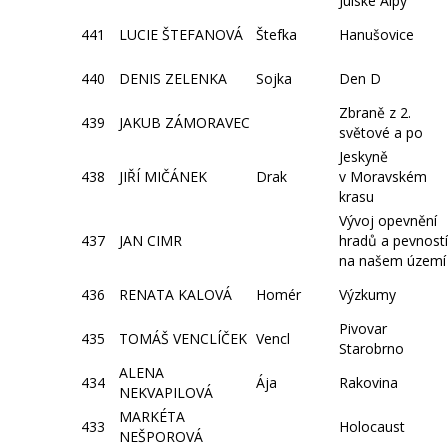
Julské Alpy
441
LUCIE ŠTEFANOVÁ
Štefka
Hanušovice
440
DENIS ZELENKA
Sojka
Den D
Zbraně z 2.
439
JAKUB ZÁMORAVEC
světové a po
Jeskyně
438
JIŘÍ MIČÁNEK
Drak
v Moravském
krasu
Vývoj opevnění
437
JAN CIMR
hradů a pevností
na našem území
436
RENATA KALOVÁ
Homér
Výzkumy
Pivovar
435
TOMÁŠ VENCLÍČEK
Vencl
Starobrno
ALENA
434
Ája
Rakovina
NEKVAPILOVÁ
MARKÉTA
433
Holocaust
NEŠPOROVÁ