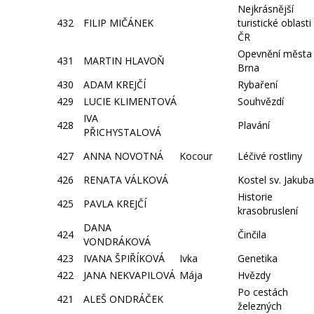
Nejkrásnější
432
FILIP MIČÁNEK
turistické oblasti
ČR
Opevnění města
431
MARTIN HLAVOŇ
Brna
430
ADAM KREJČÍ
Rybaření
429
LUCIE KLIMENTOVÁ
Souhvězdí
IVA
428
Plavání
PŘICHYSTALOVÁ
427
ANNA NOVOTNÁ
Kocour
Léčivé rostliny
426
RENATA VÁLKOVÁ
Kostel sv. Jakuba
Historie
425
PAVLA KREJČÍ
krasobruslení
DANA
424
Činčila
VONDRÁKOVÁ
423
IVANA ŠPIŘÍKOVÁ
Ivka
Genetika
422
JANA NEKVAPILOVÁ
Mája
Hvězdy
Po cestách
421
ALEŠ ONDRÁČEK
železných