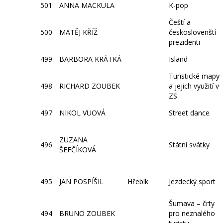
501
ANNA MACKULA
K-pop
Čeští a
500
MATĚJ KŘÍŽ
českoslovenští
prezidenti
499
BARBORA KRÁTKÁ
Island
Turistické mapy
498
RICHARD ZOUBEK
a jejich využití v
ZS
497
NIKOL VUOVÁ
Street dance
ZUZANA
496
Státní svátky
ŠEFČÍKOVÁ
495
JAN POSPÍŠIL
Hřebík
Jezdecký sport
Šumava – črty
494
BRUNO ZOUBEK
pro neznalého