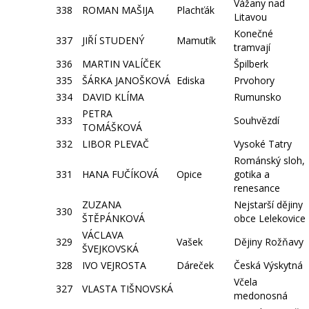
Vážany nad
338
ROMAN MAŠIJA
Plachťák
Litavou
Konečné
337
JIŘÍ STUDENÝ
Mamutík
tramvají
336
MARTIN VALÍČEK
Špilberk
335
ŠÁRKA JANOŠKOVÁ
Ediska
Prvohory
334
DAVID KLÍMA
Rumunsko
PETRA
333
Souhvězdí
TOMÁŠKOVÁ
332
LIBOR PLEVAČ
Vysoké Tatry
Románský sloh,
331
HANA FUČÍKOVÁ
Opice
gotika a
renesance
ZUZANA
Nejstarší dějiny
330
ŠTĚPÁNKOVÁ
obce Lelekovice
VÁCLAVA
329
Vašek
Dějiny Rožňavy
ŠVEJKOVSKÁ
328
IVO VEJROSTA
Dáreček
Česká Výskytná
Včela
327
VLASTA TIŠNOVSKÁ
medonosná