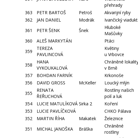
přehrady
363
PETR BARTOŠ
Petroš
Akvarijní ryby
362
JAN DANIEL
Modrák
Ivančický viadukt
Hluboké
361
PETR ŠENK
Šnek
Mašůvky
360
ALEŠ MARKYTÁN
Ptáci
TEREZA
Květiny
359
PAVLINCOVÁ
u Vrbovce
HANA
Chráněné lokalit
358
VYKOUKALOVÁ
v Brně
357
BOHDAN FARNÍK
Krkonoše
356
DAVID GROSS
McKeller
Loucký mlýn
RENATA
Rostliny našich
355
ŘEŘUCHOVÁ
polí a luk
354
LUCIE MATULÍKOVÁ
Sirka 2
Koření
353
LUCIE PAVLÍČKOVÁ
CHKO Pálava
352
MARTIN ŘÍHA
Makatek
Železnice
Chráněné
351
MICHAL JANOŠKA
Bráška
rostliny