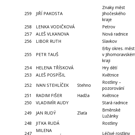
Znaky měst
259
JIŘÍ PAKOSTA
Jihočeského
kraje
258
LENKA VODIČKOVÁ
Petrov
257
ALEŠ VLKANOVA
Nová radnice
256
LIBOR RUTH
Slavkov
Erby okres. měst
255
PETR TAUŠ
v Jihomoravské
kraji
254
HELENA TŘÍSKOVÁ
Hry dětí
253
ALEŠ POSPÍŠIL
Květnice
Rostliny –
252
IVAN STEHLÍČEK
Stehno
pozorování
251
RADIM FIŠER
Hadža
Květnice
250
VLADIMÍR AUDY
Stará radnice
Brněnské
249
JAN RUDÝ
Zlaťa
Lužánky
248
JITKA RUDÁ
Rostliny
MILENA
247
Léčivé rostliny