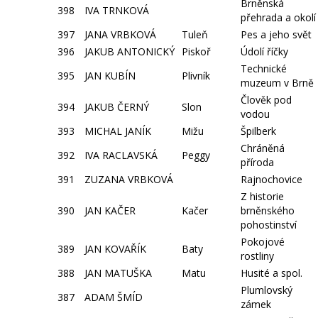
Brněnská
398
IVA TRNKOVÁ
přehrada a okolí
397
JANA VRBKOVÁ
Tuleň
Pes a jeho svět
396
JAKUB ANTONICKÝ
Piskoř
Údolí říčky
Technické
395
JAN KUBÍN
Plivník
muzeum v Brně
Člověk pod
394
JAKUB ČERNÝ
Slon
vodou
393
MICHAL JANÍK
Mižu
Špilberk
Chráněná
392
IVA RACLAVSKÁ
Peggy
příroda
391
ZUZANA VRBKOVÁ
Rajnochovice
Z historie
390
JAN KAČER
Kačer
brněnského
pohostinství
Pokojové
389
JAN KOVAŘÍK
Baty
rostliny
388
JAN MATUŠKA
Matu
Husité a spol.
Plumlovský
387
ADAM ŠMÍD
zámek