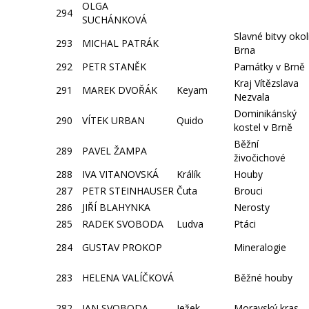
OLGA
294
SUCHÁNKOVÁ
Slavné bitvy okol
293
MICHAL PATRÁK
Brna
292
PETR STANĚK
Památky v Brně
Kraj Vítězslava
291
MAREK DVOŘÁK
Keyam
Nezvala
Dominikánský
290
VÍTEK URBAN
Quido
kostel v Brně
Běžní
289
PAVEL ŽAMPA
živočichové
288
IVA VITANOVSKÁ
Králík
Houby
287
PETR STEINHAUSER
Čuta
Brouci
286
JIŘÍ BLAHYNKA
Nerosty
285
RADEK SVOBODA
Ludva
Ptáci
284
GUSTAV PROKOP
Mineralogie
283
HELENA VALÍČKOVÁ
Běžné houby
282
JAN SVOBODA
Ježek
Moravský kras