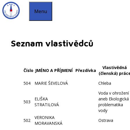
Menu
Seznam vlastivědců
Vlastivědná
Číslo
JMÉNO A PŘÍJMENÍ
Přezdívka
(členská) prác
504
MARIE ŠEVELOVÁ
Chleba
Voda v ohrožení
ELIŠKA
aneb Ekologická
503
STRATILOVÁ
problematika
vody
VERONIKA
502
Ostrava
MORAVANSKÁ