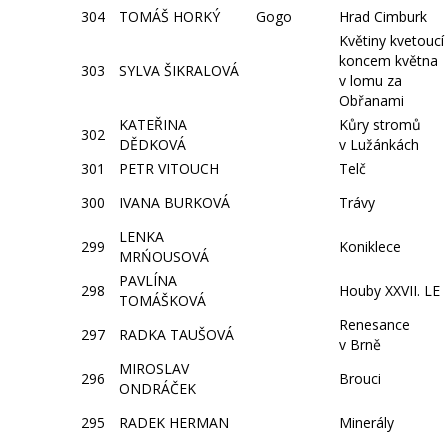
304
TOMÁŠ HORKÝ
Gogo
Hrad Cimburk
Květiny kvetoucí
koncem května
303
SYLVA ŠIKRALOVÁ
v lomu za
Obřanami
KATEŘINA
Kůry stromů
302
DĚDKOVÁ
v Lužánkách
301
PETR VITOUCH
Telč
300
IVANA BURKOVÁ
Trávy
LENKA
299
Koniklece
MRŃOUSOVÁ
PAVLÍNA
298
Houby XXVII. LE
TOMÁŠKOVÁ
Renesance
297
RADKA TAUŠOVÁ
v Brně
MIROSLAV
296
Brouci
ONDRÁČEK
295
RADEK HERMAN
Minerály