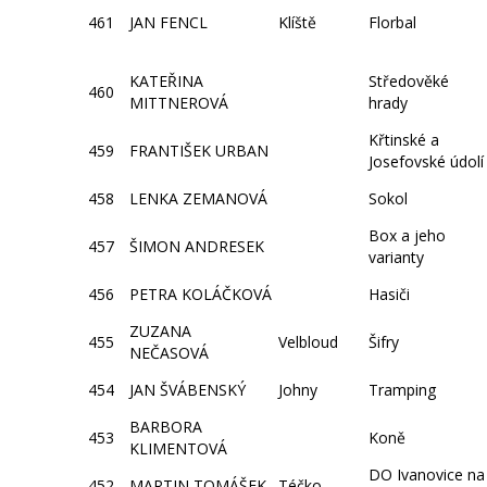
461
JAN FENCL
Klíště
Florbal
KATEŘINA
Středověké
460
MITTNEROVÁ
hrady
Křtinské a
459
FRANTIŠEK URBAN
Josefovské údolí
458
LENKA ZEMANOVÁ
Sokol
Box a jeho
457
ŠIMON ANDRESEK
varianty
456
PETRA KOLÁČKOVÁ
Hasiči
ZUZANA
455
Velbloud
Šifry
NEČASOVÁ
454
JAN ŠVÁBENSKÝ
Johny
Tramping
BARBORA
453
Koně
KLIMENTOVÁ
DO Ivanovice na
452
MARTIN TOMÁŠEK
Téčko