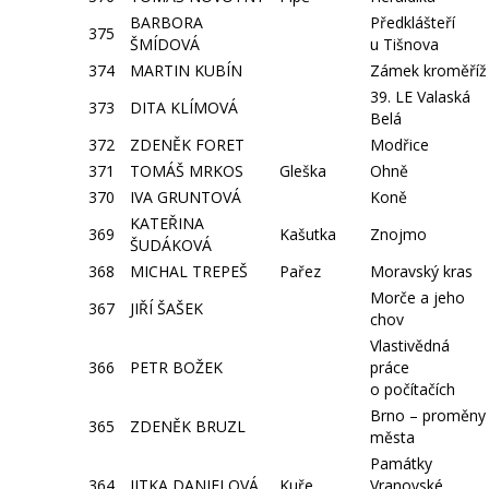
BARBORA
Předklášteří
375
ŠMÍDOVÁ
u Tišnova
374
MARTIN KUBÍN
Zámek kroměříž
39. LE Valaská
373
DITA KLÍMOVÁ
Belá
372
ZDENĚK FORET
Modřice
371
TOMÁŠ MRKOS
Gleška
Ohně
370
IVA GRUNTOVÁ
Koně
KATEŘINA
369
Kašutka
Znojmo
ŠUDÁKOVÁ
368
MICHAL TREPEŠ
Pařez
Moravský kras
Morče a jeho
367
JIŘÍ ŠAŠEK
chov
Vlastivědná
366
PETR BOŽEK
práce
o počítačích
Brno – proměny
365
ZDENĚK BRUZL
města
Památky
364
JITKA DANIELOVÁ
Kuře
Vranovské