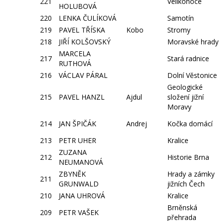
221
Velikonoce
HOLUBOVÁ
220
LENKA ČULÍKOVÁ
Samotín
219
PAVEL TŘÍSKA
Kobo
Stromy
218
JIŘÍ KOLŠOVSKÝ
Moravské hrady
MARCELA
217
Stará radnice
RUTHOVÁ
216
VÁCLAV PÁRAL
Dolní Věstonice
Geologické
215
PAVEL HANZL
Ajdul
složení jižní
Moravy
214
JAN ŠPIČÁK
Andrej
Kočka domácí
213
PETR UHER
Kralice
ZUZANA
212
Historie Brna
NEUMANOVÁ
ZBYNĚK
Hrady a zámky
211
GRUNWALD
jižních Čech
210
JANA UHROVÁ
Kralice
Brněnská
209
PETR VAŠEK
přehrada