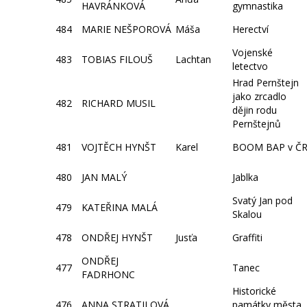
HAVRÁNKOVÁ
gymnastika
484
MARIE NEŠPOROVÁ
Máša
Herectví
Vojenské
483
TOBIAS FILOUŠ
Lachtan
letectvo
Hrad Pernštejn
jako zrcadlo
482
RICHARD MUSIL
dějin rodu
Pernštejnů
481
VOJTĚCH HYNŠT
Karel
BOOM BAP v Č
480
JAN MALÝ
Jablka
Svatý Jan pod
479
KATEŘINA MALÁ
Skalou
478
ONDŘEJ HYNŠT
Jusťa
Graffiti
ONDŘEJ
477
Tanec
FADRHONC
Historické
476
ANNA STRATILOVÁ
památky města