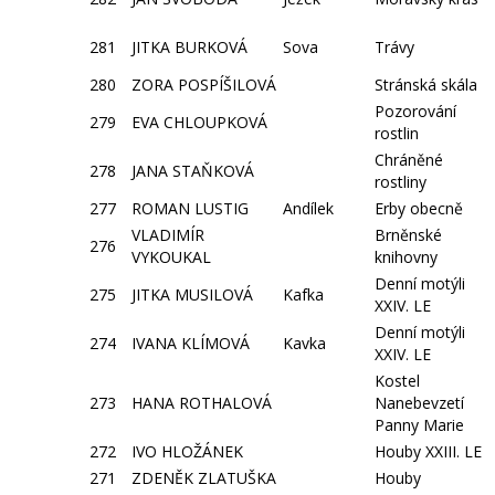
281
JITKA BURKOVÁ
Sova
Trávy
280
ZORA POSPÍŠILOVÁ
Stránská skála
Pozorování
279
EVA CHLOUPKOVÁ
rostlin
Chráněné
278
JANA STAŇKOVÁ
rostliny
277
ROMAN LUSTIG
Andílek
Erby obecně
VLADIMÍR
Brněnské
276
VYKOUKAL
knihovny
Denní motýli
275
JITKA MUSILOVÁ
Kafka
XXIV. LE
Denní motýli
274
IVANA KLÍMOVÁ
Kavka
XXIV. LE
Kostel
273
HANA ROTHALOVÁ
Nanebevzetí
Panny Marie
272
IVO HLOŽÁNEK
Houby XXIII. LE
271
ZDENĚK ZLATUŠKA
Houby