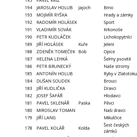
195
PAVEL KŘÍŽ
194
JAROSLAV HOLUB
Jajoch
Brno
193
MOJMÍR RYŠKA
Hrady a zámky
192
RADOMÍR HOLÁSEK
Sport
191
VLADIMÍR SOVÁK
Krkonoše
190
PETR KUDLÁČEK
Lichokopytníci
189
JIŘÍ HOLÁSEK
Kuře
Jeleni
188
ZDENĚK TOMEČEK
Bob
Opice
187
HELENA LEHKÁ
Šelmy psovité
186
PETR BRUNECKÝ
Naše stromy
185
ANTONÍN HOLUB
Ryby v Zlatotoku
184
DUŠAN SOUDEK
Brouci
183
JIŘÍ KUDLIČKA
Dravci
182
JOSEF ŠAFÁŘ
Hlodavci
181
PAVEL SKLENÁŘ
Paska
Pěvci
180
MIROSLAV TOMAN
Naši dravci
179
JIŘÍ LANG
Mikulčice
Šest českých
178
PAVEL KOLÁŘ
Kolda
zámků