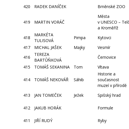
420
RADEK DANÍČEK
Brněnské ZOO
Města
419
MARTIN VORÁČ
v UNESCO – Tel
a Kroměříž
MARKÉTA
418
Pimpa
Kytovci
TULISOVÁ
417
MICHAL JAŠEK
Majky
Vesmír
TEREZA
416
Černovice
BARTŮŇKOVÁ
415
TOMÁŠ SEKANINA
Tom
Vltava
Historie a
414
TOMÁŠ NEKOVÁŘ
Sáhib
současnost
muzeí v přírodě
413
JAN TOMEČEK
Ježek
Spišský hrad
412
JAKUB HORÁK
Formule
411
JIŘÍ RUDÝ
Ryby