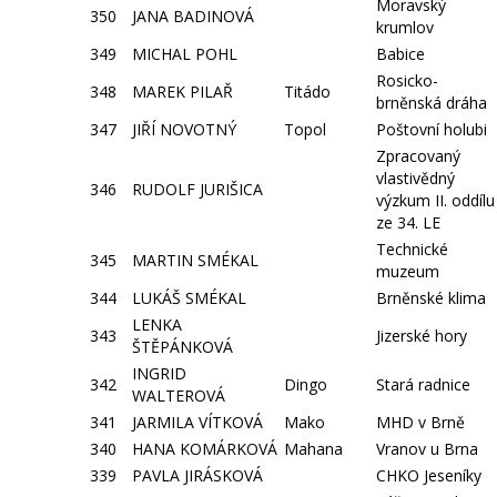
Moravský
350
JANA BADINOVÁ
krumlov
349
MICHAL POHL
Babice
Rosicko-
348
MAREK PILAŘ
Titádo
brněnská dráha
347
JIŘÍ NOVOTNÝ
Topol
Poštovní holubi
Zpracovaný
vlastivědný
346
RUDOLF JURIŠICA
výzkum II. oddílu
ze 34. LE
Technické
345
MARTIN SMÉKAL
muzeum
344
LUKÁŠ SMÉKAL
Brněnské klima
LENKA
343
Jizerské hory
ŠTĚPÁNKOVÁ
INGRID
342
Dingo
Stará radnice
WALTEROVÁ
341
JARMILA VÍTKOVÁ
Mako
MHD v Brně
340
HANA KOMÁRKOVÁ
Mahana
Vranov u Brna
339
PAVLA JIRÁSKOVÁ
CHKO Jeseníky